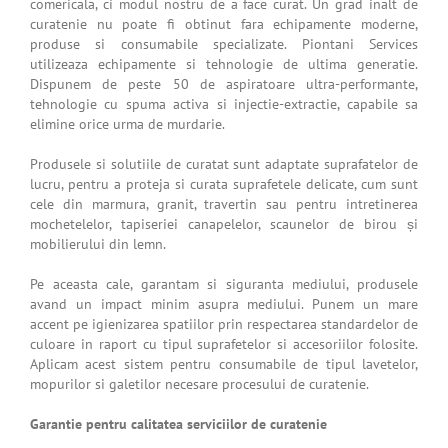
comericala, ci modul nostru de a face curat. Un grad inalt de
curatenie nu poate fi obtinut fara echipamente moderne,
produse si consumabile specializate. Piontani Services
utilizeaza echipamente si tehnologie de ultima generatie.
Dispunem de peste 50 de aspiratoare ultra-performante,
tehnologie cu spuma activa si injectie-extractie, capabile sa
elimine orice urma de murdarie.
Produsele si solutiile de curatat sunt adaptate suprafatelor de
lucru, pentru a proteja si curata suprafetele delicate, cum sunt
cele din marmura, granit, travertin sau pentru intretinerea
mochetelelor, tapiseriei canapelelor, scaunelor de birou și
mobilierului din lemn.
Pe aceasta cale, garantam si siguranta mediului, produsele
avand un impact minim asupra mediului. Punem un mare
accent pe igienizarea spatiilor prin respectarea standardelor de
culoare in raport cu tipul suprafetelor si accesoriilor folosite.
Aplicam acest sistem pentru consumabile de tipul lavetelor,
mopurilor si galetilor necesare procesului de curatenie.
Garantie pentru calitatea serviciilor de curatenie