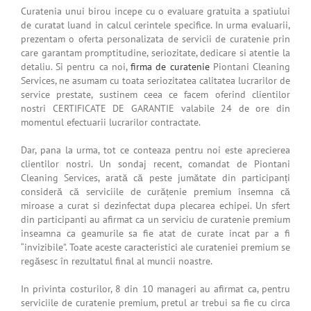
Curatenia unui birou incepe cu o evaluare gratuita a spatiului
de curatat luand in calcul cerintele specifice. In urma evaluarii,
prezentam o oferta personalizata de servicii de curatenie prin
care garantam promptitudine, seriozitate, dedicare si atentie la
detaliu. Si pentru ca noi,
firma de curatenie
Piontani Cleaning
Services, ne asumam cu toata seriozitatea calitatea
lucrarilor de
service
prestate, sustinem ceea ce facem oferind clientilor
nostri CERTIFICATE DE GARANTIE valabile 24 de ore din
momentul efectuarii lucrarilor contractate.
Dar, pana la urma, tot ce conteaza pentru noi este aprecierea
clientilor nostri. Un sondaj recent, comandat de Piontani
Cleaning Services, arată că peste jumătate din participanți
consideră că serviciile de curățenie premium însemna că
miroase a curat si dezinfectat dupa plecarea echipei. Un sfert
din participanti au afirmat ca un serviciu de curatenie premium
inseamna ca geamurile sa fie atat de curate incat par a fi
“invizibile”. Toate aceste caracteristici ale curateniei premium se
regăsesc în rezultatul final al muncii noastre.
In privinta costurilor, 8 din 10 manageri au afirmat ca, pentru
serviciile de curatenie premium
, pretul ar trebui sa fie cu circa